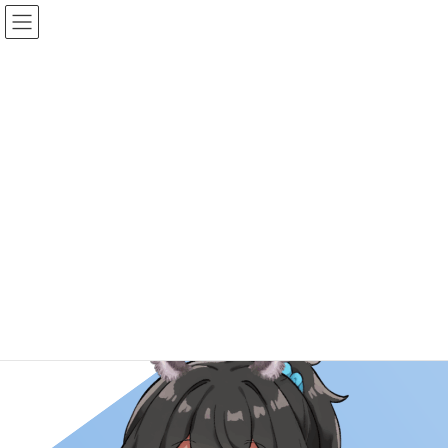
コ
ナ
ン
ビ
テ
ゲ
ン
ー
ツ
シ
へ
ョ
タレント詳細
ス
ン
キ
に
ッ
移
プ
動
HOME
タレント詳細
文月夜空-FuzukiYozora-
文月夜空-FuzukiYozora-