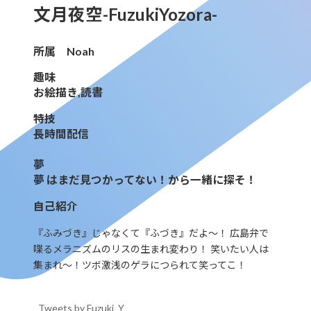
文月夜空-FuzukiYozora-
所属 Noah
趣味
お絵描き,読書
特技
長時間配信
夢
夢 はまだ見つかってない！から一緒に探そ！
自己紹介
『ふみづき』じゃなくて『ふづき』だよ～！ 広島弁で
喋るメラニズムのリスの生まれ変わり！ 笑いたい人は
集まれ～！ツボ激浅のゲラにつられて笑ってこ！
Tweets by Fuzuki_Y_