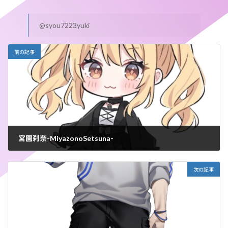
@syou7223yuki
前の記事
宮園刹奈-MiyazonoSetsuna-
2025年1月17日
次の記事