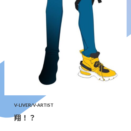
V-LIVER/V-ARTIST
翔！？