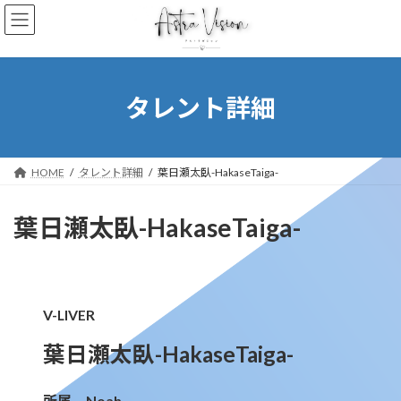
コ
ナ
ン
ビ
テ
ゲ
ン
ー
ツ
シ
へ
ョ
タレント詳細
ス
ン
キ
に
ッ
移
プ
動
HOME
タレント詳細
葉日瀬太臥-HakaseTaiga-
葉日瀬太臥-HakaseTaiga-
V-LIVER
葉日瀬太臥-HakaseTaiga-
所属 Noah