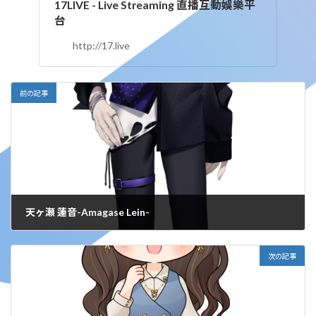
17LIVE - Live Streaming 直播互動娛樂平
台
http://17.live
前の記事
天ヶ瀬 蓮音-Amagase Lein-
2024年11月19日
次の記事